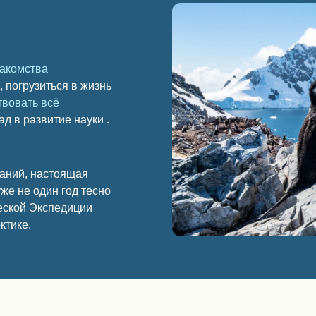
акомства
е, погрузиться в жизнь
твовать всё
д в развитие науки .
аний, настоящая
же не один год тесно
еской Экспедиции
ктике.