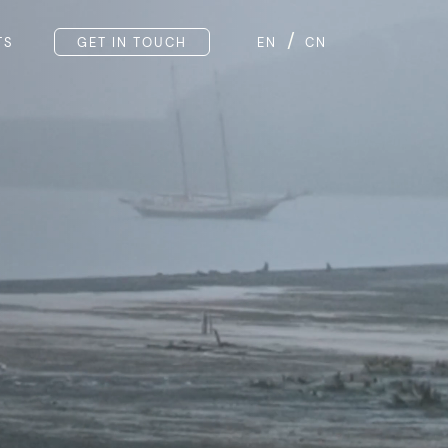
/
TS
GET IN TOUCH
EN
CN