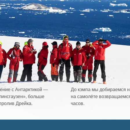
ение с Антарктикой —
До кэмпа мы добираемся на
линсгаузен», больше
на самолёте возвращаемся 
пролив Дрейка.
часов.