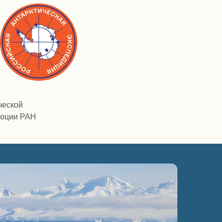
еской
люции РАН